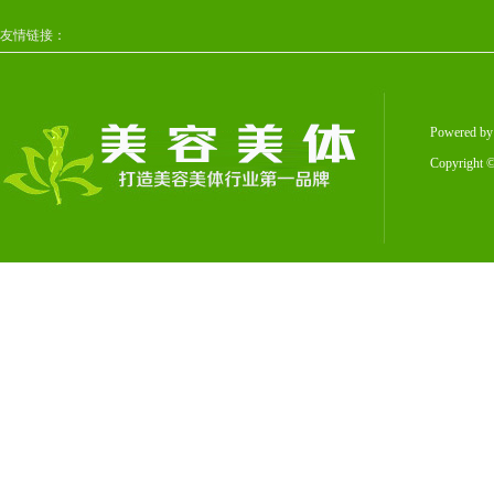
友情链接：
Powered b
Copyright
©