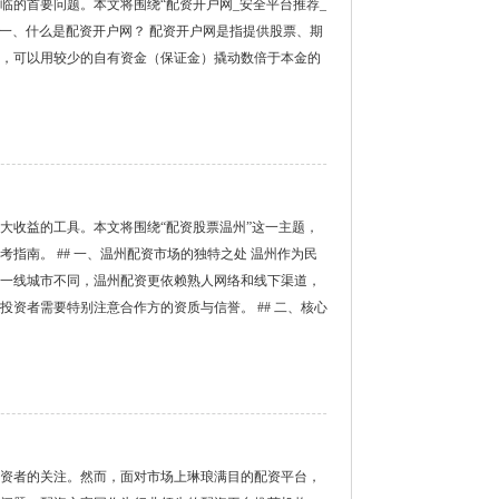
临的首要问题。本文将围绕“配资开户网_安全平台推荐_
 一、什么是配资开户网？ 配资开户网是指提供股票、期
，可以用较少的自有资金（保证金）撬动数倍于本金的
大收益的工具。本文将围绕“配资股票温州”这一主题，
指南。 ## 一、温州配资市场的独特之处 温州作为民
一线城市不同，温州配资更依赖熟人网络和线下渠道，
，投资者需要特别注意合作方的资质与信誉。 ## 二、核心
资者的关注。然而，面对市场上琳琅满目的配资平台，