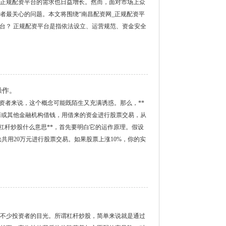
正规配资平台的需求也日益增长。然而，面对市场上众
者最关心的问题。本文将围绕“南昌配资网_正规配资平
平台？ 正规配资平台是指依法设立、运营规范、资金安全
操作。
资者来说，这个概念可能既陌生又充满诱惑。那么，**
商或其他金融机构借钱，用借来的资金进行股票交易，从
**杠杆炒股什么意思**，首先要明白它的运作原理。假设
总共用20万元进行股票交易。如果股票上涨10%，你的实
不少投资者的目光。所谓杠杆炒股，简单来说就是通过