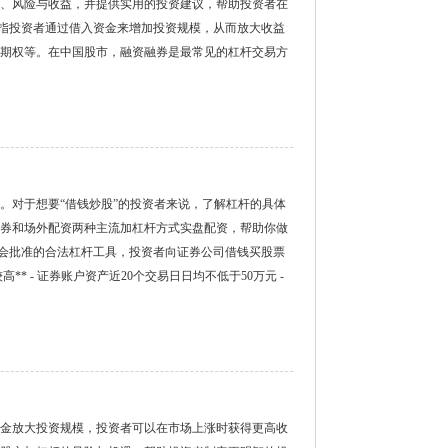
、风险与收益，并提供实用的投资建议，帮助投资者在
杆是指投资者通过借入资金来增加投资规模，从而放大收益
期权等。在中国股市，融资融券是最常见的杠杆交易方
。对于想要“借钱炒股”的投资者来说，了解杠杆的具体
券和场外配资两种主流加杠杆方式实盘配资，帮助你做
证监会批准的合法杠杆工具，投资者向证券公司借钱买股票
** - 证券账户资产近20个交易日日均不低于50万元 -
金放大投资规模，投资者可以在市场上涨时获得更高收